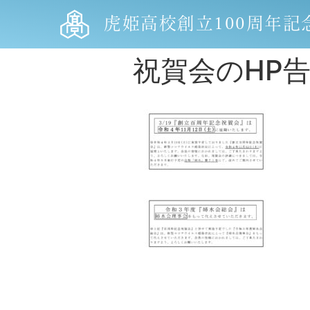
虎姫高校創立100周年記
祝賀会のHP